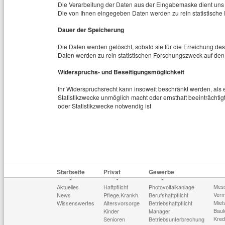
Die Verarbeitung der Daten aus der Eingabemaske dient uns
Die von Ihnen eingegeben Daten werden zu rein statistische
Dauer der Speicherung
Die Daten werden gelöscht, sobald sie für die Erreichung des
Daten werden zu rein statistischen Forschungszweck auf den
Widerspruchs- und Beseitigungsmöglichkeit
Ihr Widerspruchsrecht kann insoweit beschränkt werden, als e
Statistikzwecke unmöglich macht oder ernsthaft beeinträchtig
oder Statistikzwecke notwendig ist
Startseite
Privat
Gewerbe
Mes
Aktuelles
Haftpflicht
Photovoltaikanlage
Verm
News
Pflege,Krankh.
Berufshaftpflicht
Miet
Wissenswertes
Altersvorsorge
Betriebshaftpflicht
Baul
Kinder
Manager
Kred
Senioren
Betriebsunterbrechung