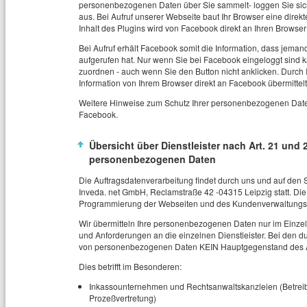
personenbezogenen Daten über Sie sammelt- loggen Sie sic
aus. Bei Aufruf unserer Webseite baut Ihr Browser eine dire
Inhalt des Plugins wird von Facebook direkt an Ihren Browse
Bei Aufruf erhält Facebook somit die Information, dass jemand
aufgerufen hat. Nur wenn Sie bei Facebook eingeloggt sin
zuordnen - auch wenn Sie den Button nicht anklicken. Durch Ih
Information von Ihrem Browser direkt an Facebook übermittelt
Weitere Hinweise zum Schutz Ihrer personenbezogenen Daten 
Facebook.
Übersicht über Dienstleister nach Art. 21 u
personenbezogenen Daten
Die Auftragsdatenverarbeitung findet durch uns und auf den 
Inveda. net GmbH, Reclamstraße 42 -04315 Leipzig statt. Die
Programmierung der Webseiten und des Kundenverwaltungss
Wir übermitteln Ihre personenbezogenen Daten nur im Einzel
und Anforderungen an die einzelnen Dienstleister. Bei den dur
von personenbezogenen Daten KEIN Hauptgegenstand des A
Dies betrifft im Besonderen:
Inkassounternehmen und
Rechtsanwaltskanzleien (
Betrei
Prozeßvertretung)