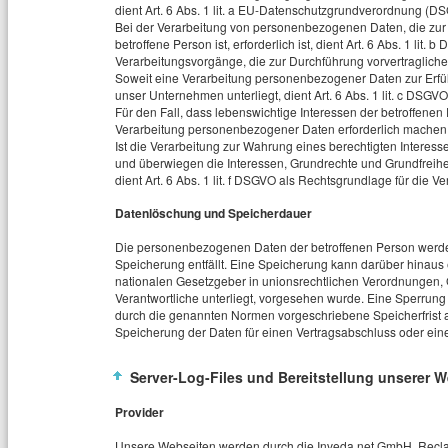
dient Art. 6 Abs. 1 lit. a EU-Datenschutzgrundverordnung (D
Bei der Verarbeitung von personenbezogenen Daten, die zur E
betroffene Person ist, erforderlich ist, dient Art. 6 Abs. 1 lit
Verarbeitungsvorgänge, die zur Durchführung vorvertraglich
Soweit eine Verarbeitung personenbezogener Daten zur Erfüllun
unser Unternehmen unterliegt, dient Art. 6 Abs. 1 lit. c DSGV
Für den Fall, dass lebenswichtige Interessen der betroffene
Verarbeitung personenbezogener Daten erforderlich machen, d
Ist die Verarbeitung zur Wahrung eines berechtigten Interess
und überwiegen die Interessen, Grundrechte und Grundfreihei
dient Art. 6 Abs. 1 lit. f DSGVO als Rechtsgrundlage für die Ve
Datenlöschung und Speicherdauer
Die personenbezogenen Daten der betroffenen Person werden
Speicherung entfällt. Eine Speicherung kann darüber hinaus
nationalen Gesetzgeber in unionsrechtlichen Verordnungen, 
Verantwortliche unterliegt, vorgesehen wurde. Eine Sperrun
durch die genannten Normen vorgeschriebene Speicherfrist abl
Speicherung der Daten für einen Vertragsabschluss oder eine
Server-Log-Files und Bereitstellung unserer W
Provider
Unsere Webseiten werden durch die Inveda.net GmbH, Reclam