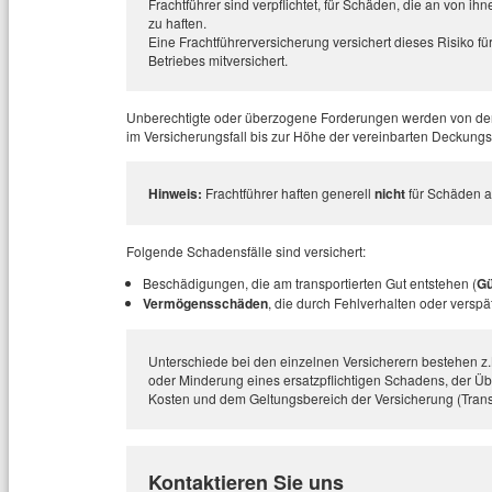
Frachtführer sind verpflichtet, für Schäden, die an von i
zu haften.
Eine Frachtführerversicherung versichert dieses Risiko für
Betriebes mitversichert.
Unberechtigte oder überzogene Forderungen werden von der
im Versicherungsfall bis zur Höhe der vereinbarten Deckungs
Hinweis:
Frachtführer haften generell
nicht
für Schäden a
Folgende Schadensfälle sind versichert:
Beschädigungen, die am transportierten Gut entstehen (
Gü
Vermögensschäden
, die durch Fehlverhalten oder verspä
Unterschiede bei den einzelnen Versicherern bestehen 
oder Minderung eines ersatzpflichtigen Schadens, der Üb
Kosten und dem Geltungsbereich der Versicherung (Transp
Kontaktieren Sie uns