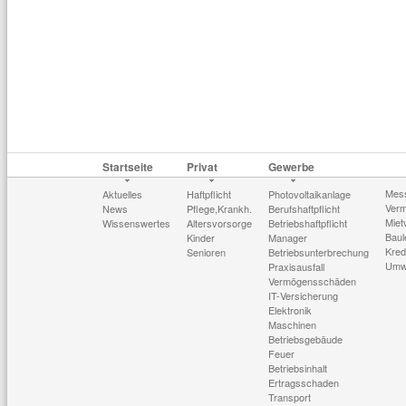
Startseite
Privat
Gewerbe
Mes
Aktuelles
Haftpflicht
Photovoltaikanlage
Verm
News
Pflege,Krankh.
Berufshaftpflicht
Miet
Wissenswertes
Altersvorsorge
Betriebshaftpflicht
Baul
Kinder
Manager
Kred
Senioren
Betriebsunterbrechung
Umw
Praxisausfall
Vermögensschäden
IT-Versicherung
Elektronik
Maschinen
Betriebsgebäude
Feuer
Betriebsinhalt
Ertragsschaden
Transport