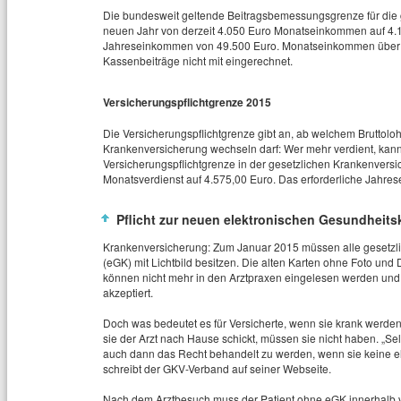
Die bundesweit geltende Beitragsbemessungsgrenze für die 
neuen Jahr von derzeit 4.050 Euro Monatseinkommen auf 4.1
Jahreseinkommen von 49.500 Euro. Monatseinkommen über 4
Kassenbeiträge nicht mit eingerechnet.
Versicherungspflichtgrenze 2015
Die Versicherungspflichtgrenze gibt an, ab welchem Bruttolohn
Krankenversicherung wechseln darf: Wer mehr verdient, kann 
Versicherungspflichtgrenze in der gesetzlichen Krankenvers
Monatsverdienst auf 4.575,00 Euro. Das erforderliche Jahrese
Pflicht zur neuen elektronischen Gesundheits
Krankenversicherung: Zum Januar 2015 müssen alle gesetzlic
(eGK) mit Lichtbild besitzen. Die alten Karten ohne Foto und 
können nicht mehr in den Arztpraxen eingelesen werden und
akzeptiert.
Doch was bedeutet es für Versicherte, wenn sie krank werde
sie der Arzt nach Hause schickt, müssen sie nicht haben. „S
auch dann das Recht behandelt zu werden, wenn sie keine el
schreibt der GKV-Verband auf seiner Webseite.
Nach dem Arztbesuch muss der Patient ohne eGK innerhalb v