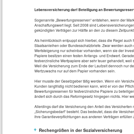
Lebensversicherung darf Beteiligung an Bewertungsreser
Sogenannte „Bewertungsreserven“ entstehen, wenn der Markt
Anschaffungswert liegt. Seit 2008 sind Lebensversicherungen
gekündigten Verträgen zur Hälfte an den zu diesem Zeitpunk
Als heimtückisch entpuppt sich hierbei, dass die Regel auch fü
Staatsanleihen oder Bundesschatzbriefe. Zwar werden auch d
Wertsteigerung nur scheinbar vorhanden, wenn sie der Invest
Papiere besitzen einen festen Anfangs- und Endwert. Gerade 
festverzinsliche Wertpapiere aber sehr teuer gehandelt, weil 
Weil die Versicherung zum Ende der Laufzeit dennoch nur de
Wertzuwachs nur auf dem Papier vorhanden sein.
Hier musste der Gesetzgeber tätig werden. Wenn ein Versiche
Kunden langfristig nicht bedienen kann, wird er von der Pfli
Bewertungsreserven für festverzinsliche Papiere zu beteilig
ändert sich durch das Reformgesetz hingegen nichts. Hier we
Allerdings darf die Versicherung den Anteil des Versicherten 
„Sicherungsbedarf“ besteht. Das bedeutet, dass die Versich
ihre Garantieverpflichtungen aus anderen Verträgen erfüllen
Rechengrößen in der Sozialversicherung