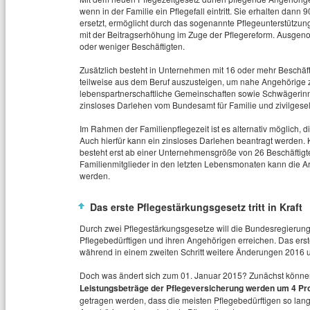
wenn in der Familie ein Pflegefall eintritt. Sie erhalten dann
ersetzt, ermöglicht durch das sogenannte Pflegeunterstützun
mit der Beitragserhöhung im Zuge der Pflegereform. Ausgen
oder weniger Beschäftigten.
Zusätzlich besteht in Unternehmen mit 16 oder mehr Beschäft
teilweise aus dem Beruf auszusteigen, um nahe Angehörige zu
lebenspartnerschaftliche Gemeinschaften sowie Schwägerin
zinsloses Darlehen vom Bundesamt für Familie und zivilgese
Im Rahmen der Familienpflegezeit ist es alternativ möglich, 
Auch hierfür kann ein zinsloses Darlehen beantragt werden. 
besteht erst ab einer Unternehmensgröße von 26 Beschäftigte
Familienmitglieder in den letzten Lebensmonaten kann die Arb
werden.
Das erste Pflegestärkungsgesetz tritt in Kraft
Durch zwei Pflegestärkungsgesetze will die Bundesregierun
Pflegebedürftigen und ihren Angehörigen erreichen. Das erste 
während in einem zweiten Schritt weitere Änderungen 2016 
Doch was ändert sich zum 01. Januar 2015? Zunächst können
Leistungsbeträge der Pflegeversicherung werden um 4 Pr
getragen werden, dass die meisten Pflegebedürftigen so lan