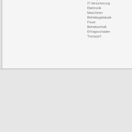
IT-Versicherung
Elektronik
Maschinen
Betriebsgebäude
Feuer
Betriebsinhalt
Ertragsschaden
Transport