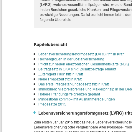
(LVRG), welches wesentlich mitprägen wird, wie die Bunde
in den Bereichen gesetzliche Kranken- und Pflegeversich
es wichtige Neuerungen. Da ist es nicht immer leicht, den 
folgende Überblick:
Kapitelübersicht
Lebensversicherungsreformgesetz (LVRG) tritt in Kraft
Rechengrößen in der Sozialversicherung
Pflicht zur neuen elektronischen Gesundheitskarte (eGK)
Beitragssatz in GKV sinkt, Zusatzbeiträge erlaubt
„Elterngeld Plus“ tritt in Kraft
Neue Pflegezeit tritt in Kraft
Das erste Pflegestärkungsgesetz tritt in Kraft
Immobilien: Mietpreisbremse und Maklerprinzip in der Deb
Höhere Pfändungsfreigrenzen geplant
Mindestlohn kommt – mit Ausnahmeregelungen
Pflegesätze 2015
Lebensversicherungsreformgesetz (LVRG) tritt 
Zum ersten Januar 2015 tritt das neue Lebensversicherungsre
Lebensversicherung oder vergleichbare Altersvorsorge-Pro
einstellen müssen. Hier sind die wichtigsten Neuerungen: