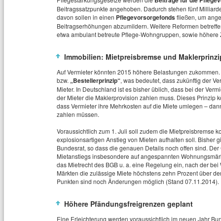
Beiträge für die Pflege
Beitragssatzpunkte angehoben. Dadurch stehen fünf Milliarde
davon sollen in einen
Pflegevorsorgefonds
fließen, um ange
Beitragserhöhungen abzumildern. Weitere Reformen betreffe
etwa ambulant betreute Pflege-Wohngruppen, sowie höhere 
Immobilien: Mietpreisbremse und Maklerprinzip
Auf Vermieter könnten 2015 höhere Belastungen zukommen. De
bzw.
„Bestellerprinzip“
, was bedeutet, dass zukünftig der V
Mieter. In Deutschland ist es bisher üblich, dass bei der V
der Mieter die Maklerprovision zahlen muss. Dieses Prinzip 
dass Vermieter ihre Mehrkosten auf die Miete umlegen – dann
zahlen müssen.
Voraussichtlich zum 1. Juli soll zudem die Mietpreisbremse
explosionsartigen Anstieg von Mieten aufhalten soll. Bisher
Bundesrat, so dass die genauen Details noch offen sind. Der
Mietanstiegs insbesondere auf angespannten Wohnungsmärkten 
das Mietrecht des BGB u. a. eine Regelung ein, nach der b
Märkten die zulässige Miete höchstens zehn Prozent über der 
Punkten sind noch Änderungen möglich (Stand 07.11.2014).
Höhere Pfändungsfreigrenzen geplant
Eine Erleichterung werden voraussichtlich im neuen Jahr B