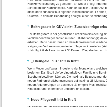
Krankenversicherung zu genießen. Entweder er legt innerhalb 
Schreiben der Krankenkasse. Kann er das nicht, ist der Arzt b
diese dann zunächst aus eigener Tasche bezahlen. Er erhält
Quartals, in dem die Behandlung erfolgte, einen Versicherun
Beitragssatz in GKV sinkt, Zusatzbeiträge erla
Der Beitragssatz in der gesetzlichen Krankenversicherung sin
Versicherten weniger zahlen müssen, ist aber abhängig dav
erheben. Denn das ist ihnen ab dem Jahreswechsel wieder er
steigen, um Verbesserungen in der Pflege zu finanzieren (si
zukünftig 2,6 statt wie bisher 2,35 Prozent Pflegebeitrag auf
„Elterngeld Plus“ tritt in Kraft
Wenn Mutter und Vater mindestens vier Monate lang gleichzeiti
beziehen. Damit soll die Vereinbarkeit von Familie und Beruf
Erziehung beteiligen können. Die maximale Bezugsdauer des 
neuen Partnerschaftsbonusmonate auf maximal 28 Monate. Di
neuen Anforderungen an das neue „Elterngeld Plus“ recht kompl
Kindes darüber informieren und beraten lassen.
Neue Pflegezeit tritt in Kraft
Mit dem neuen Pflegezeitgesetz dürfen pflegende Angehörige