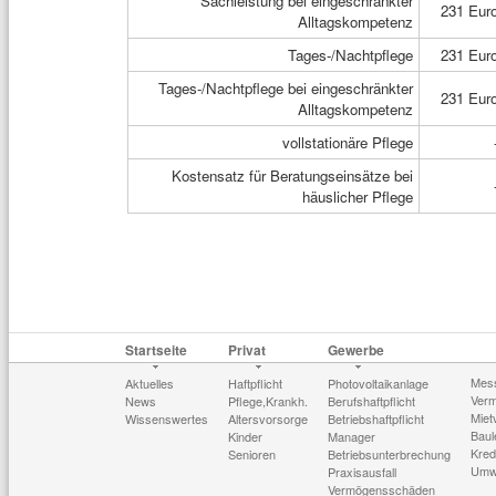
Sachleistung bei eingeschränkter
231 Eur
Alltagskompetenz
Tages-/Nachtpflege
231 Eur
Tages-/Nachtpflege bei eingeschränkter
231 Eur
Alltagskompetenz
vollstationäre Pflege
Kostensatz für Beratungseinsätze bei
häuslicher Pflege
Startseite
Privat
Gewerbe
Mes
Aktuelles
Haftpflicht
Photovoltaikanlage
Verm
News
Pflege,Krankh.
Berufshaftpflicht
Miet
Wissenswertes
Altersvorsorge
Betriebshaftpflicht
Baul
Kinder
Manager
Kred
Senioren
Betriebsunterbrechung
Umw
Praxisausfall
Vermögensschäden