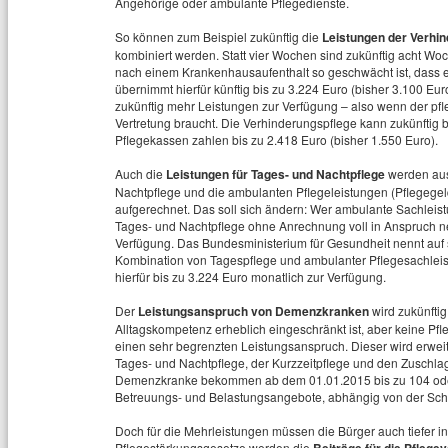
Angehörige oder ambulante Pflegedienste.
So können zum Beispiel zukünftig die
Leistungen der Verhin
kombiniert werden. Statt vier Wochen sind zukünftig acht Woc
nach einem Krankenhausaufenthalt so geschwächt ist, dass e
übernimmt hierfür künftig bis zu 3.224 Euro (bisher 3.100 Eu
zukünftig mehr Leistungen zur Verfügung – also wenn der pfl
Vertretung braucht. Die Verhinderungspflege kann zukünfti
Pflegekassen zahlen bis zu 2.418 Euro (bisher 1.550 Euro).
Auch die
Leistungen für Tages- und Nachtpflege
werden aus
Nachtpflege und die ambulanten Pflegeleistungen (Pflegegel
aufgerechnet. Das soll sich ändern: Wer ambulante Sachleis
Tages- und Nachtpflege ohne Anrechnung voll in Anspruch n
Verfügung. Das Bundesministerium für Gesundheit nennt auf s
Kombination von Tagespflege und ambulanter Pflegesachleistun
hierfür bis zu 3.224 Euro monatlich zur Verfügung.
Der
Leistungsanspruch von Demenzkranken
wird zukünftig
Alltagskompetenz erheblich eingeschränkt ist, aber keine Pfl
einen sehr begrenzten Leistungsanspruch. Dieser wird erweit
Tages- und Nachtpflege, der Kurzzeitpflege und den Zuschlag
Demenzkranke bekommen ab dem 01.01.2015 bis zu 104 oder
Betreuungs- und Belastungsangebote, abhängig von der Sch
Doch für die Mehrleistungen müssen die Bürger auch tiefer i
Pflegestärkungsgesetze werden die