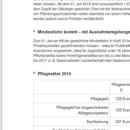
leben müssen. Ab dem 01. Juli 2015 sind voraussichtlich 1.0
dem Zugriff der Gläubiger geschützt. Dies hat die Verbrauch
von Pfändungsschutzkonten sollen ebenfalls von einem höher
werden jedoch erst im Frühjahr veröffentlicht.
Mindestlohn kommt – mit Ausnahmeregelung
Zum 01. Januar tritt der gesetzliche Mindestlohn in Kraft. Er 
Privathaushalten gezahlt werden müssen – etwa für Putzkräft
Ausnahmen vorgesehen, etwa für Jugendliche unter 18 Jahre
Pflichtpraktika sowie Freiwilligenpraktika von bis zu drei M
bis 2017 (z. B. Saisonarbeiter Landwirtschaft oder Gastronomi
Pflegesätze 2015
Pflegestuf
0
Pflegegeld
123 Eur
Pflegegeld bei eingeschränkter
123 Eur
Alltagskompetenz
Sachleistung
231 Eur