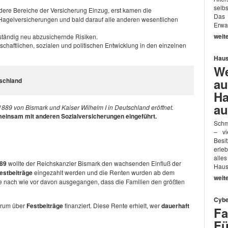
selb
dere Bereiche der Versicherung Einzug, erst kamen die
Das
Hagelversicherungen und bald darauf alle anderen wesentlichen
Erwa
weit
 ständig neu abzusichernde Risiken.
tschaftlichen, sozialen und politischen Entwicklung in den einzelnen
Haus
We
au
tschland
Ha
au
 1889 von Bismark und Kaiser Wilhelm I in Deutschland eröffnet.
einsam mit anderen Sozialversicherungen eingeführt.
Schm
– vi
Besi
erle
alle
89
wollte der Reichskanzler Bismark den wachsenden Einfluß der
Haus
estbeiträge
eingezahlt werden und die Renten wurden ab dem
weit
e nach wie vor davon ausgegangen, dass die Familien den größten
Cybe
errum über
Festbeiträge
finanziert. Diese Rente erhielt, wer
dauerhaft
Fa
Fü