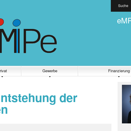
Suche
eMP
rivat
Gewerbe
Finanzierung
Entstehung der
en