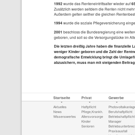
1992
wurde das Renteneintrittsalter wieder auf
6
Zusätzlich werden seitdem die Renten nicht meh
Außerdem gelten seither die gleichen Rentenbe
1994
wurde die soziale Pflegeversicherung eingef
2001
beschloss die Bundesregierung eine weiter
geboren, und soll so die Versorgungslücke im Alte
Die letzten dreißig Jahre haben die finanziell
weniger Kinder geboren und die Zahl der Rent
demografische Entwicklung bringt die Umlage
abzusichern, muss man mit steigenden Beitra
Startseite
Privat
Gewerbe
Aktuelles
Haftpflicht
Photovoltaikanlag
News
Pflege,Krankh.
Berufshaftpflicht
Wissenswertes
Altersvorsorge
Betriebshaftpflicht
Kinder
Manager
Senioren
Betriebsunterbre
Praxisausfall