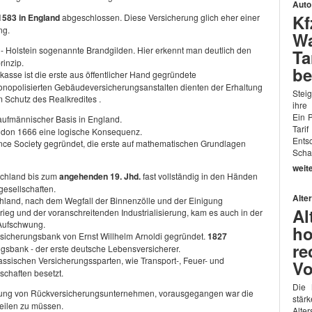
Auto
Kf
1583 in England
abgeschlossen. Diese Versicherung glich eher einer
ng.
Wa
 - Holstein sogenannte Brandgilden. Hier erkennt man deutlich den
Ta
rinzip.
be
sse ist die erste aus öffentlicher Hand gegründete
onopolisierten Gebäudeversicherungsanstalten dienten der Erhaltung
Stei
Schutz des Realkredites .
ihre
Ein P
kaufmännischer Basis in England.
Tari
ndon 1666 eine logische Konsequenz.
Ent
ance Society gegründet, die erste auf mathematischen Grundlagen
Schad
weit
tschland bis zum
angehenden 19. Jhd.
fast vollständig in den Händen
esellschaften.
Alte
hland, nach dem Wegfall der Binnenzölle und der Einigung
Al
eg und der voranschreitenden Industrialisierung, kam es auch in der
Aufschwung.
ho
sicherungsbank von Ernst Willhelm Arnoldi gegründet.
1827
re
gsbank - der erste deutsche Lebensversicherer.
assischen Versicherungssparten, wie Transport-, Feuer- und
Vo
chaften besetzt.
Die 
ldung von Rückversicherungsunternehmen, vorausgegangen war die
stär
teilen zu müssen.
Alte