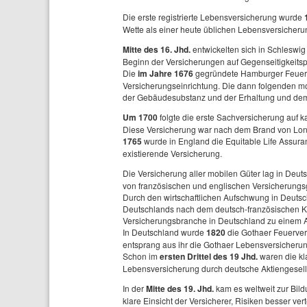
Die erste registrierte Lebensversicherung wurde
Wette als einer heute üblichen Lebensversicheru
Mitte des 16. Jhd.
entwickelten sich in Schleswig
Beginn der Versicherungen auf Gegenseitigkeitsp
Die
im Jahre 1676
gegründete Hamburger Feuerka
Versicherungseinrichtung. Die dann folgenden m
der Gebäudesubstanz und der Erhaltung und dem 
Um 1700
folgte die erste Sachversicherung auf 
Diese Versicherung war nach dem Brand von Lo
1765
wurde in England die Equitable Life Assur
existierende Versicherung.
Die Versicherung aller mobilen Güter lag in Deu
von französischen und englischen Versicherungsg
Durch den wirtschaftlichen Aufschwung in Deutsc
Deutschlands nach dem deutsch-französischen Kri
Versicherungsbranche in Deutschland zu einem 
In Deutschland wurde
1820
die Gothaer Feuerver
entsprang aus ihr die Gothaer Lebensversicherun
Schon im
ersten Drittel des 19 Jhd.
waren die kl
Lebensversicherung durch deutsche Aktiengesells
In der
Mitte des 19. Jhd.
kam es weltweit zur Bi
klare Einsicht der Versicherer, Risiken besser ver