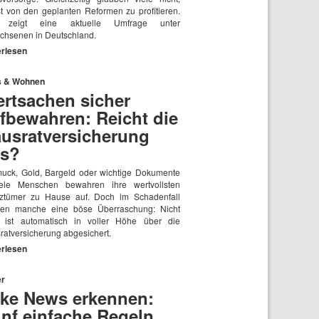
st von den geplanten Reformen zu profitieren.
 zeigt eine aktuelle Umfrage unter
chsenen in Deutschland.
erlesen
 & Wohnen
rtsachen sicher
fbewahren: Reicht die
usratversicherung
s?
uck, Gold, Bargeld oder wichtige Dokumente
ele Menschen bewahren ihre wertvollsten
tztümer zu Hause auf. Doch im Schadenfall
ben manche eine böse Überraschung: Nicht
s ist automatisch in voller Höhe über die
ratversicherung abgesichert.
erlesen
r
ke News erkennen:
nf einfache Regeln