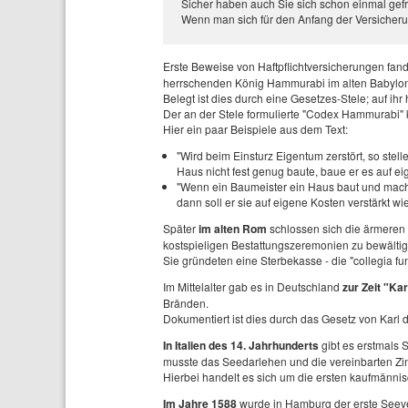
Sicher haben auch Sie sich schon einmal gefr
Wenn man sich für den Anfang der Versicherung
Erste Beweise von Haftpflichtversicherungen fa
herrschenden König Hammurabi im alten Babylo
Belegt ist dies durch eine Gesetzes-Stele; auf ihr 
Der an der Stele formulierte "Codex Hammurabi" 
Hier ein paar Beispiele aus dem Text:
"Wird beim Einsturz Eigentum zerstört, so stel
Haus nicht fest genug baute, baue er es auf ei
"Wenn ein Baumeister ein Haus baut und macht 
dann soll er sie auf eigene Kosten verstärkt w
Später
im alten Rom
schlossen sich die ärmere
kostspieligen Bestattungszeremonien zu bewältig
Sie gründeten eine Sterbekasse - die "collegia fun
Im Mittelalter gab es in Deutschland
zur Zeit "Ka
Bränden.
Dokumentiert ist dies durch das Gesetz von Karl
In Italien des 14. Jahrhunderts
gibt es erstmals 
musste das Seedarlehen und die vereinbarten Zi
Hierbei handelt es sich um die ersten kaufmänni
Im Jahre 1588
wurde in Hamburg der erste Seev