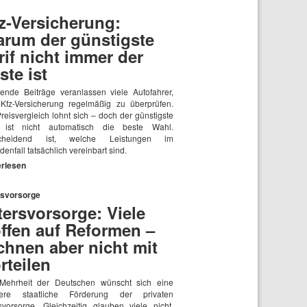
z-Versicherung:
rum der günstigste
rif nicht immer der
ste ist
gende Beiträge veranlassen viele Autofahrer,
 Kfz-Versicherung regelmäßig zu überprüfen.
reisvergleich lohnt sich – doch der günstigste
f ist nicht automatisch die beste Wahl.
scheidend ist, welche Leistungen im
enfall tatsächlich vereinbart sind.
erlesen
rsvorsorge
tersvorsorge: Viele
ffen auf Reformen –
chnen aber nicht mit
rteilen
Mehrheit der Deutschen wünscht sich eine
kere staatliche Förderung der privaten
rsvorsorge. Gleichzeitig glauben viele nicht,