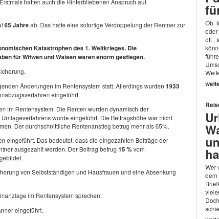
 Erstmals hatten auch die Hinterbliebenen Anspruch auf
fü
Ob i
uf
65 Jahre
ab. Das hatte eine sofortige Verdoppelung der Rentner zur
oder
oft 
ökonomischen Katastrophen des 1. Weltkrieges. Die
könn
führ
ben für Witwen und Waisen waren enorm gestiegen.
Umso
sicherung.
Weite
weit
enden Änderungen im Rentensystem statt. Allerdings wurden
1933
hnabzugsverfahren eingeführt.
Reis
ngen im Rentensystem. Die Renten wurden dynamisch der
Ur
 Umlageverfahrens wurde eingeführt. Die Beitragshöhe war nicht
Wa
men. Der durchschnittliche Rentenanstieg betrug mehr als 65%.
un
 eingeführt. Das bedeutet, dass die eingezahlten Beiträge der
ntner ausgezahlt werden. Der Beitrag betrug
15 %
vom
ha
ebildet.
Wer v
rsicherung von Selbstständigen und Hausfrauen und eine Absenkung
dem
Brie
viel
Finanzlage im Rentensystem sprechen.
Doch
schi
nner eingeführt.