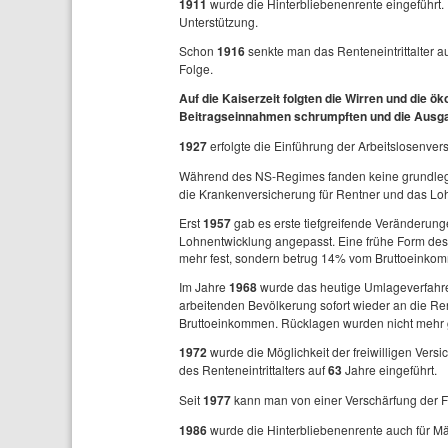
1911
wurde die Hinterbliebenenrente eingeführt.
Unterstützung.
Schon
1916
senkte man das Renteneintrittalter a
Folge.
Auf die Kaiserzeit folgten die Wirren und die 
Beitragseinnahmen schrumpften und die Ausga
1927
erfolgte die Einführung der Arbeitslosenver
Während des NS-Regimes fanden keine grundleg
die Krankenversicherung für Rentner und das Lo
Erst
1957
gab es erste tiefgreifende Veränderu
Lohnentwicklung angepasst. Eine frühe Form des
mehr fest, sondern betrug 14% vom Bruttoeinkom
Im Jahre
1968
wurde das heutige Umlageverfahren
arbeitenden Bevölkerung sofort wieder an die Re
Bruttoeinkommen. Rücklagen wurden nicht mehr g
1972
wurde die Möglichkeit der freiwilligen Ve
des Renteneintrittalters auf
63
Jahre eingeführt.
Seit
1977
kann man von einer Verschärfung der 
1986
wurde die Hinterbliebenenrente auch für Mä