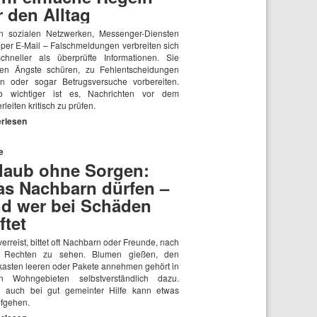
r den Alltag
n sozialen Netzwerken, Messenger-Diensten
 per E-Mail – Falschmeldungen verbreiten sich
schneller als überprüfte Informationen. Sie
en Ängste schüren, zu Fehlentscheidungen
en oder sogar Betrugsversuche vorbereiten.
 wichtiger ist es, Nachrichten vor dem
rleiten kritisch zu prüfen.
erlesen
e
laub ohne Sorgen:
s Nachbarn dürfen –
d wer bei Schäden
ftet
erreist, bittet oft Nachbarn oder Freunde, nach
 Rechten zu sehen. Blumen gießen, den
fkasten leeren oder Pakete annehmen gehört in
en Wohngebieten selbstverständlich dazu.
 auch bei gut gemeinter Hilfe kann etwas
efgehen.