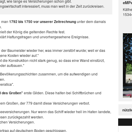
agt, wie lange es Versicherungen schon gibt.
eMPe
swirtschaft interessiert, muss man weit in der Zeit zurückreisen.
Käthe
15344
nd man
1792 bis 1750 vor unserer Zeitrechnung
unter dem damals
n.
hielt der König die geltenden Rechte fest.
klärt Haftungsfragen und unvorhergesehene Ereignisse.
le der Baumeister wieder her, was immer zerstört wurde; weil er das
gene Kosten wieder auf."
die Konstruktion nicht stark genug, so dass eine Wand einstürzt,
ieder aufbauen."
n Bevölkerungsschichten zusammen, um die aufwendigen und
en.
eratica".
rl des Großen"
erste Gilden. Diese halfen bei Schiffbrüchen und
 dem Großen, der 779 damit diese Versicherungen verbot.
nützl
Seeversicherungen. Nur wenn das Schiff wieder heil im Hafen landete,
nsen zurückgezahlt werden.
schen Versicherungen.
ertrag auf deutschem Boden geschlossen.