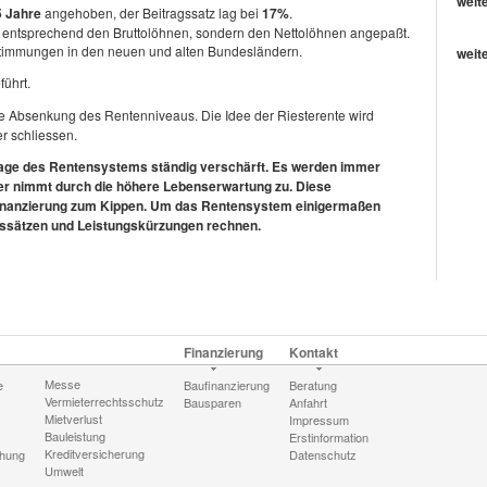
weit
5 Jahre
angehoben, der Beitragssatz lag bei
17%
.
r entsprechend den Bruttolöhnen, sondern den Nettolöhnen angepaßt.
stimmungen in den neuen und alten Bundesländern.
weit
ührt.
e Absenkung des Rentenniveaus. Die Idee der Riesterente wird
r schliessen.
e Lage des Rentensystems ständig verschärft. Es werden immer
ner nimmt durch die höhere Lebenserwartung zu. Diese
finanzierung zum Kippen. Um das Rentensystem einigermaßen
gssätzen und Leistungskürzungen rechnen.
Finanzierung
Kontakt
Messe
e
Baufinanzierung
Beratung
Vermieterrechtsschutz
Bausparen
Anfahrt
Mietverlust
Impressum
Bauleistung
Erstinformation
Kreditversicherung
chung
Datenschutz
Umwelt