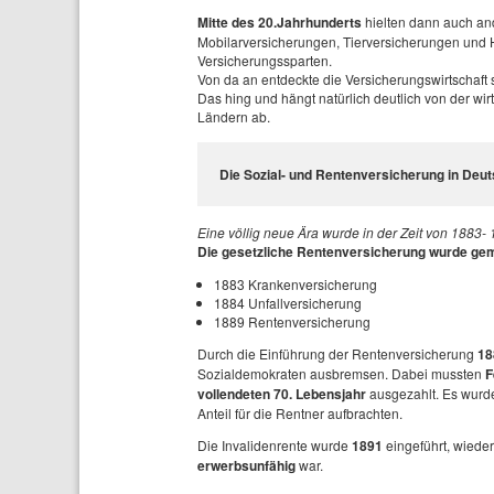
Mitte des 20.Jahrhunderts
hielten dann auch an
Mobilarversicherungen, Tierversicherungen und 
Versicherungssparten.
Von da an entdeckte die Versicherungswirtschaft
Das hing und hängt natürlich deutlich von der wir
Ländern ab.
Die Sozial- und Rentenversicherung in Deu
Eine völlig neue Ära wurde in der Zeit von 1883-
Die gesetzliche Rentenversicherung wurde gem
1883 Krankenversicherung
1884 Unfallversicherung
1889 Rentenversicherung
Durch die Einführung der Rentenversicherung
18
Sozialdemokraten ausbremsen. Dabei mussten
F
vollendeten 70. Lebensjahr
ausgezahlt. Es wurd
Anteil für die Rentner aufbrachten.
Die Invalidenrente wurde
1891
eingeführt, wied
erwerbsunfähig
war.