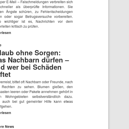
 per E-Mail – Falschmeldungen verbreiten sich
schneller als überprüfte Informationen. Sie
en Ängste schüren, zu Fehlentscheidungen
en oder sogar Betrugsversuche vorbereiten.
 wichtiger ist es, Nachrichten vor dem
rleiten kritisch zu prüfen.
erlesen
e
laub ohne Sorgen:
s Nachbarn dürfen –
d wer bei Schäden
ftet
erreist, bittet oft Nachbarn oder Freunde, nach
 Rechten zu sehen. Blumen gießen, den
fkasten leeren oder Pakete annehmen gehört in
en Wohngebieten selbstverständlich dazu.
 auch bei gut gemeinter Hilfe kann etwas
efgehen.
erlesen
ere News