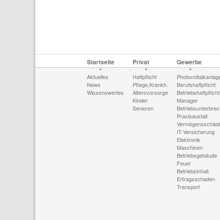
Startseite
Privat
Gewerbe
Aktuelles
Haftpflicht
Photovoltaikanlag
News
Pflege,Krankh.
Berufshaftpflicht
Wissenswertes
Altersvorsorge
Betriebshaftpflicht
Kinder
Manager
Senioren
Betriebsunterbre
Praxisausfall
Vermögensschäd
IT-Versicherung
Elektronik
Maschinen
Betriebsgebäude
Feuer
Betriebsinhalt
Ertragsschaden
Transport