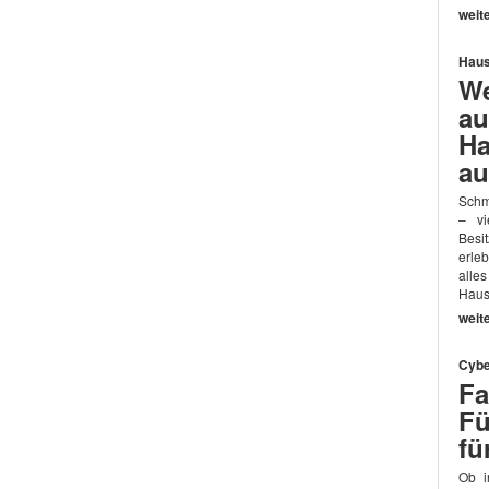
weit
Haus
We
au
Ha
au
Schm
– vi
Besi
erle
alle
Haus
weit
Cybe
Fa
Fü
fü
Ob i