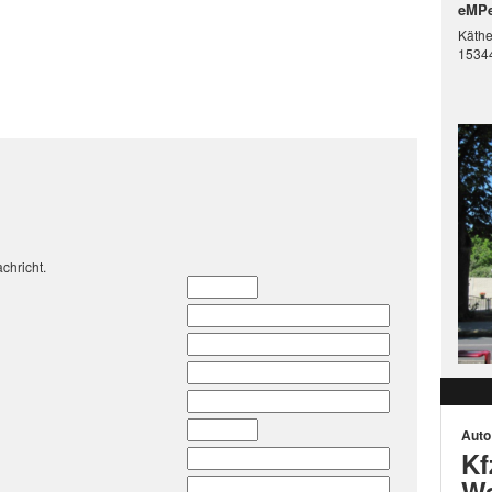
eMPe
Käthe
15344
chricht.
Auto
Kf
Wa