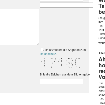
Ta
be
Stei
ihre
Ein P
Tari
Ent
Schad
weit
Ich akzeptiere die Angaben zum
Alte
Datenschutz
.
Al
+
#
o
*
*
+
*
x
+
o
+
*
+
o
x
*
+
o
#
+
o
x
#
*
#
o
o
*
+
+
x
x
*
+
*
#
*
+
o
x
*
+
*
o
x
o
#
x
o
o
*
#
#
x
+
+
x
#
x
*
#
x
*
#
o
o
o
#
*
+
*
o
o
*
o
x
*
o
*
+
x
o
*
x
x
+
o
#
x
o
x
*
+
#
#
x
o
*
*
x
#
o
x
o
*
#
#
x
#
#
*
x
*
o
*
*
+
#
+
+
x
*
#
#
ho
o
#
+
o
+
*
o
#
+
x
#
*
#
x
x
+
*
#
o
+
*
x
x
x
o
#
x
+
x
#
*
o
*
*
*
o
*
x
*
*
x
#
+
o
#
*
o
*
+
+
+
+
x
#
+
+
o
+
+
+
*
o
*
#
*
o
*
+
o
o
+
*
#
+
o
x
#
o
#
+
o
+
+
x
+
x
+
+
x
*
o
o
+
#
*
#
*
x
#
*
x
#
*
+
#
o
*
*
*
o
x
o
#
*
+
x
*
#
x
*
*
+
o
+
re
x
#
x
x
+
x
*
o
#
#
*
o
o
*
x
*
o
o
#
+
o
+
x
+
*
o
o
*
#
+
o
Bitte die Zeichen aus dem Bild eingeben.
Vo
Die 
stär
Alte
selb
Das
Erwa