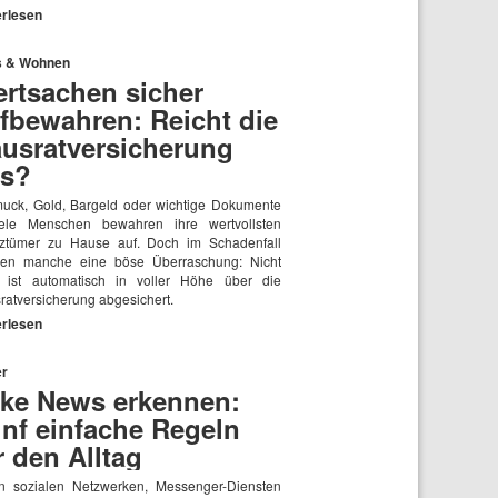
erlesen
 & Wohnen
rtsachen sicher
fbewahren: Reicht die
usratversicherung
s?
uck, Gold, Bargeld oder wichtige Dokumente
ele Menschen bewahren ihre wertvollsten
tztümer zu Hause auf. Doch im Schadenfall
ben manche eine böse Überraschung: Nicht
s ist automatisch in voller Höhe über die
ratversicherung abgesichert.
erlesen
r
ke News erkennen:
nf einfache Regeln
r den Alltag
n sozialen Netzwerken, Messenger-Diensten