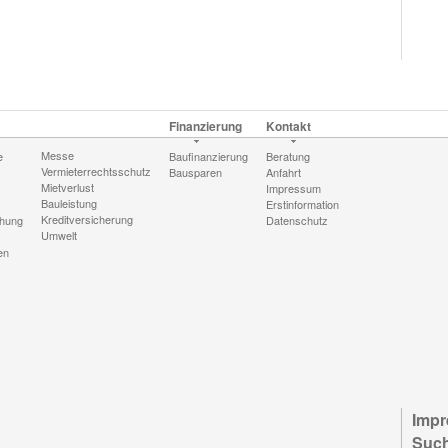
Finanzierung
Kontakt
Messe
e
Baufinanzierung
Beratung
Vermieterrechtsschutz
Bausparen
Anfahrt
Mietverlust
Impressum
Bauleistung
Erstinformation
Kreditversicherung
chung
Datenschutz
Umwelt
en
Imp
Suc