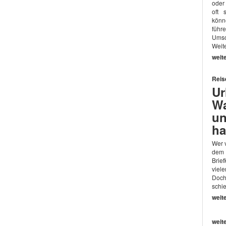
oder
oft 
könn
führ
Umso
Weite
weit
Reis
Ur
Wa
un
ha
Wer v
dem
Brie
viel
Doch
schi
weit
weit