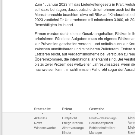
Zum 1. Januar 2023 tritt das Lieferkettengesetz in Kraft, welche
soll dazu beitragen, dass deutsche Unternehmen auch bei ihr
Menschenrechte beachten, etwa mit Blick auf Kinderarbeit ode
2023 zunächst für Unternehmen mit mindestens 3.000, ab 20
Beschäftigten im Inland.
Firmen werden durch dieses Gesetz angehalten, Risiken in ihr
priorisieren. Für diese Aufgaben muss ein eigenes Risik
zur Prävention geschaffen werden - und notfalls auch zur Kor
zwischen unmittelbaren und mittelbaren Zulieferern. Erstere 
Letzteren reicht, auf Verdachtsmomente bei Verstößen zu reag
Übereinkommen, die international anerkannt sind. Bei Verstö
bis zu zwei Prozent des weltweiten Jahresumsatzes, wenn di
nachweisen kann. Im schlimmsten Fall droht sogar der Aussch
Startseite
Privat
Gewerbe
Mes
Aktuelles
Haftpflicht
Photovoltaikanlage
Verm
News
Pflege,Krankh.
Berufshaftpflicht
Miet
Wissenswertes
Altersvorsorge
Betriebshaftpflicht
Baul
Kinder
Manager