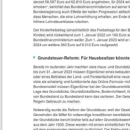
derzeit 58.597 Euro auf 62.810 Euro angehoben, für 2024 w
erhoben“, berichtet das Bundesfinanzministerium auf seiner W
Bundesregierung auch Effekte der kalten Progression abflache
dass Menschen, die eine Lohnerhöhung erhalten, am Ende de
höhere Lohnsteuerklasse rutschen.
Der Kinderfreibetrag (einschließlich des Freibetrags für de
Kindes) wird rückwirkend zum 1. Januar 2022 um 160 Euro auf
Bundesfinanzministerium weiter. Zum 1. Januar 2023 wird er
2024 um weitere 360 Euro auf 9.312 Euro raufgesetzt.
Grundsteuer-Reform: Für Hausbesitzer könnte 
Bereits im laufenden Jahr machten viele Haus- und Grundstü
bis zum 31. Januar 2023 müssen Eigentümer eines bebaute
oder eines Betriebes der Land- und Forstwirtschaft eine neue
viele als schwierig: erst funktionierte das Online-Formular nic
Bundesmodell müssen Eigentümer bei der Grundsteuererklär
Lage des Grundstücks, Grundstücksfläche, Bodenrichtwert,
von Bundesland zu Bundesland kann das variieren. Der Ges
Regeln Gebrauch zu machen.
Notwendig wurde die Reform der Grundsteuer, weil der Gesetz
Gemeinden die Mittel für notwendige Investitionen bereitstell
der Grundstücke beruht bisher teils auf alten Grundstückswe
aus dem Jahr 1935. Diese werden mit einem einheitlichen F
mit dem sogenannten Hebesatz multipliziert. Der Faktor wird