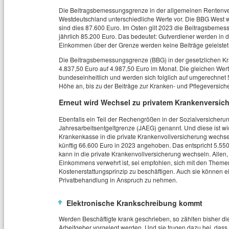
Die Beitragsbemessungsgrenze in der allgemeinen Rentenvers
Westdeutschland unterschiedliche Werte vor. Die BBG West wir
sind dies 87.600 Euro. Im Osten gilt 2023 die Beitragsbem
jährlich 85.200 Euro. Das bedeutet: Gutverdiener werden in 
Einkommen über der Grenze werden keine Beiträge geleistet
Die Beitragsbemessungsgrenze (BBG) in der gesetzlichen Kra
4.837,50 Euro auf 4.987,50 Euro im Monat. Die gleichen Wert
bundeseinheitlich und werden sich folglich auf umgerechnet
Höhe an, bis zu der Beiträge zur Kranken- und Pflegeversic
Erneut wird Wechsel zu privatem Krankenversich
Ebenfalls ein Teil der Rechengrößen in der Sozialversicheru
Jahresarbeitsentgeltgrenze (JAEG) genannt. Und diese ist wi
Krankenkasse in die private Krankenvollversicherung wechsel
künftig 66.600 Euro in 2023 angehoben. Das entspricht 5.550
kann in die private Krankenvollversicherung wechseln. Allen,
Einkommens verwehrt ist, sei empfohlen, sich mit den Them
Kostenerstattungsprinzip zu beschäftigen. Auch sie können ei
Privatbehandlung in Anspruch zu nehmen.
Elektronische Krankschreibung kommt
Werden Beschäftigte krank geschrieben, so zählten bisher di
Arbeitgeber vorgelegt werden. Und sie trugen dazu bei, dass 