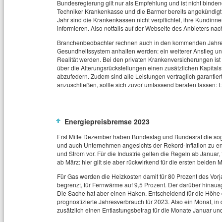
Bundesregierung gilt nur als Empfehlung und ist nicht binde
Techniker Krankenkasse und die Barmer bereits angekündigt, i
Jahr sind die Krankenkassen nicht verpflichtet, ihre Kundinn
informieren. Also notfalls auf der Webseite des Anbieters na
Branchenbeobachter rechnen auch in den kommenden Jahren 
Gesundheitssystem anhalten werden: ein weiterer Anstieg un
Realität werden. Bei den privaten Krankenversicherungen ist 
über die Alterungsrückstellungen einen zusätzlichen Kapitals
abzufedern. Zudem sind alle Leistungen vertraglich garantiert
anzuschließen, sollte sich zuvor umfassend beraten lassen: Es
Energiepreisbremse 2023
Erst Mitte Dezember haben Bundestag und Bundesrat die s
und auch Unternehmen angesichts der Rekord-Inflation zu entl
und Strom vor. Für die Industrie gelten die Regeln ab Januar
ab März: hier gilt sie aber rückwirkend für die ersten beiden 
Für Gas werden die Heizkosten damit für 80 Prozent des Vor
begrenzt, für Fernwärme auf 9,5 Prozent. Der darüber hin
Die Sache hat aber einen Haken. Entscheidend für die Höhe
prognostizierte Jahresverbrauch für 2023. Also ein Monat, in 
zusätzlich einen Entlastungsbetrag für die Monate Januar u