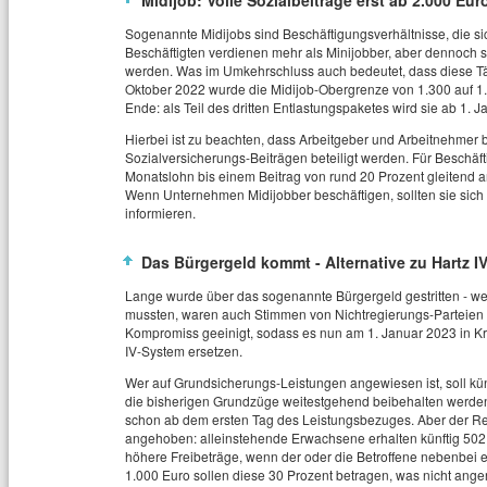
Midijob: Volle Sozialbeiträge erst ab 2.000 
Sogenannte Midijobs sind Beschäftigungsverhältnisse, die si
Beschäftigten verdienen mehr als Minijobber, aber dennoch so
werden. Was im Umkehrschluss auch bedeutet, dass diese Täti
Oktober 2022 wurde die Midijob-Obergrenze von 1.300 auf 1.
Ende: als Teil des dritten Entlastungspaketes wird sie ab 1. 
Hierbei ist zu beachten, dass Arbeitgeber und Arbeitnehmer b
Sozialversicherungs-Beiträgen beteiligt werden. Für Beschäft
Monatslohn bis einem Beitrag von rund 20 Prozent gleitend an
Wenn Unternehmen Midijobber beschäftigen, sollten sie sich 
informieren.
Das Bürgergeld kommt - Alternative zu Hartz I
Lange wurde über das sogenannte Bürgergeld gestritten - w
mussten, waren auch Stimmen von Nichtregierungs-Parteien er
Kompromiss geeinigt, sodass es nun am 1. Januar 2023 in Kraf
IV-System ersetzen.
Wer auf Grundsicherungs-Leistungen angewiesen ist, soll kün
die bisherigen Grundzüge weitestgehend beibehalten werden.
schon ab dem ersten Tag des Leistungsbezuges. Aber der R
angehoben: alleinstehende Erwachsene erhalten künftig 502 E
höhere Freibeträge, wenn der oder die Betroffene nebenbei 
1.000 Euro sollen diese 30 Prozent betragen, was nicht ange