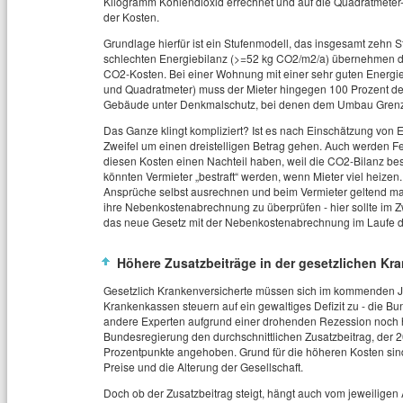
Kilogramm Kohlendioxid errechnet und auf die Quadratmeter-
der Kosten.
Grundlage hierfür ist ein Stufenmodell, das insgesamt zehn 
schlechten Energiebilanz (>=52 kg CO2/m2/a) übernehmen die
CO2-Kosten. Bei einer Wohnung mit einer sehr guten Energi
und Quadratmeter) muss der Mieter hingegen 100 Prozent de
Gebäude unter Denkmalschutz, bei denen dem Umbau Grenze
Das Ganze klingt kompliziert? Ist es nach Einschätzung von
Zweifel um einen dreistelligen Betrag gehen. Auch werden F
diesen Kosten einen Nachteil haben, weil die CO2-Bilanz be
könnten Vermieter „bestraft“ werden, wenn Mieter viel heize
Ansprüche selbst ausrechnen und beim Vermieter geltend ma
ihre Nebenkostenabrechnung zu überprüfen - hier sollte im Z
das neue Gesetz mit der Nebenkostenabrechnung im Laufe d
Höhere Zusatzbeiträge in der gesetzlichen K
Gesetzlich Krankenversicherte müssen sich im kommenden Jah
Krankenkassen steuern auf ein gewaltiges Defizit zu - die Bu
andere Experten aufgrund einer drohenden Rezession noch hö
Bundesregierung den durchschnittlichen Zusatzbeitrag, der 2
Prozentpunkte angehoben. Grund für die höheren Kosten sind
Preise und die Alterung der Gesellschaft.
Doch ob der Zusatzbeitrag steigt, hängt auch vom jeweiligen 