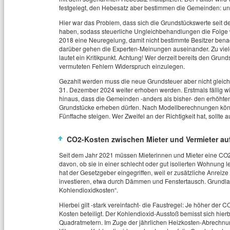
festgelegt, den Hebesatz aber bestimmen die Gemeinden: und
Hier war das Problem, dass sich die Grundstückswerte seit d
haben, sodass steuerliche Ungleichbehandlungen die Folge 
2018 eine Neuregelung, damit nicht bestimmte Besitzer benach
darüber gehen die Experten-Meinungen auseinander. Zu viele
lautet ein Kritikpunkt. Achtung! Wer derzeit bereits den Grund
vermuteten Fehlern Widerspruch einzulegen.
Gezahlt werden muss die neue Grundsteuer aber nicht gleich
31. Dezember 2024 weiter erhoben werden. Erstmals fällig wi
hinaus, dass die Gemeinden -anders als bisher- den erhöhte
Grundstücke erheben dürfen. Nach Modellberechnungen könn
Fünffache steigen. Wer Zweifel an der Richtigkeit hat, sollte 
CO2-Kosten zwischen Mieter und Vermieter auf
Seit dem Jahr 2021 müssen Mieterinnen und Mieter eine CO2
davon, ob sie in einer schlecht oder gut isolierten Wohnung 
hat der Gesetzgeber eingegriffen, weil er zusätzliche Anreize
investieren, etwa durch Dämmen und Fenstertausch. Grundlag
Kohlendioxidkosten“.
Hierbei gilt -stark vereinfacht- die Faustregel: Je höher der 
Kosten beteiligt. Der Kohlendioxid-Ausstoß bemisst sich hie
Quadratmetern. Im Zuge der jährlichen Heizkosten-Abrechnu