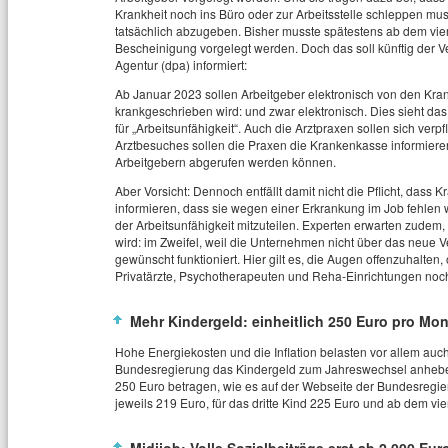
Krankheit noch ins Büro oder zur Arbeitsstelle schleppen mus
tatsächlich abzugeben. Bisher musste spätestens ab dem vie
Bescheinigung vorgelegt werden. Doch das soll künftig der 
Agentur (dpa) informiert:
Ab Januar 2023 sollen Arbeitgeber elektronisch von den Kra
krankgeschrieben wird: und zwar elektronisch. Dies sieht das 
für „Arbeitsunfähigkeit“. Auch die Arztpraxen sollen sich ver
Arztbesuches sollen die Praxen die Krankenkasse informier
Arbeitgebern abgerufen werden können.
Aber Vorsicht: Dennoch entfällt damit nicht die Pflicht, dass
informieren, dass sie wegen einer Erkrankung im Job fehlen 
der Arbeitsunfähigkeit mitzuteilen. Experten erwarten zudem
wird: im Zweifel, weil die Unternehmen nicht über das neue Ve
gewünscht funktioniert. Hier gilt es, die Augen offenzuhalte
Privatärzte, Psychotherapeuten und Reha-Einrichtungen noch 
Mehr Kindergeld: einheitlich 250 Euro pro Mon
Hohe Energiekosten und die Inflation belasten vor allem auch
Bundesregierung das Kindergeld zum Jahreswechsel anheben 
250 Euro betragen, wie es auf der Webseite der Bundesregieru
jeweils 219 Euro, für das dritte Kind 225 Euro und ab dem vi