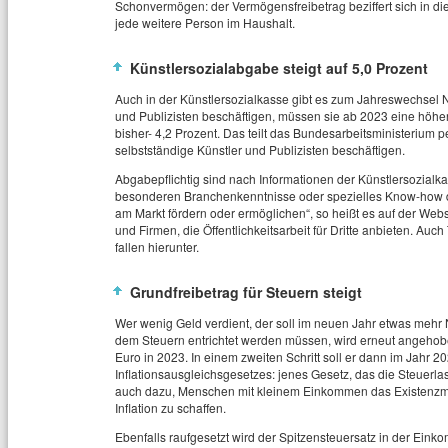
Schonvermögen: der Vermögensfreibetrag beziffert sich in die
jede weitere Person im Haushalt.
Künstlersozialabgabe steigt auf 5,0 Prozent
Auch in der Künstlersozialkasse gibt es zum Jahreswechsel
und Publizisten beschäftigen, müssen sie ab 2023 eine höher
bisher- 4,2 Prozent. Das teilt das Bundesarbeitsministerium per
selbstständige Künstler und Publizisten beschäftigen.
Abgabepflichtig sind nach Informationen der Künstlersozialka
besonderen Branchenkenntnisse oder spezielles Know-how de
am Markt fördern oder ermöglichen“, so heißt es auf der We
und Firmen, die Öffentlichkeitsarbeit für Dritte anbieten. Au
fallen hierunter.
Grundfreibetrag für Steuern steigt
Wer wenig Geld verdient, der soll im neuen Jahr etwas mehr 
dem Steuern entrichtet werden müssen, wird erneut angehobe
Euro in 2023. In einem zweiten Schritt soll er dann im Jahr 2
Inflationsausgleichsgesetzes: jenes Gesetz, das die Steuerlas
auch dazu, Menschen mit kleinem Einkommen das Existenzm
Inflation zu schaffen.
Ebenfalls raufgesetzt wird der Spitzensteuersatz in der Ein