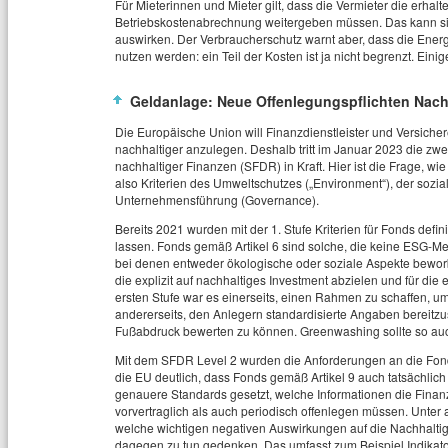
Für Mieterinnen und Mieter gilt, dass die Vermieter die erh
Betriebskostenabrechnung weitergeben müssen. Das kann sic
auswirken. Der Verbraucherschutz warnt aber, dass die Energ
nutzen werden: ein Teil der Kosten ist ja nicht begrenzt. Eini
Geldanlage: Neue Offenlegungspflichten Nachh
Die Europäische Union will Finanzdienstleister und Versich
nachhaltiger anzulegen. Deshalb tritt im Januar 2023 die zw
nachhaltiger Finanzen (SFDR) in Kraft. Hier ist die Frage, wi
also Kriterien des Umweltschutzes („Environment“), der sozia
Unternehmensführung (Governance).
Bereits 2021 wurden mit der 1. Stufe Kriterien für Fonds defi
lassen. Fonds gemäß Artikel 6 sind solche, die keine ESG-Me
bei denen entweder ökologische oder soziale Aspekte bewor
die explizit auf nachhaltiges Investment abzielen und für die 
ersten Stufe war es einerseits, einen Rahmen zu schaffen, u
andererseits, den Anlegern standardisierte Angaben bereitz
Fußabdruck bewerten zu können. Greenwashing sollte so au
Mit dem SFDR Level 2 wurden die Anforderungen an die Fond
die EU deutlich, dass Fonds gemäß Artikel 9 auch tatsächlic
genauere Standards gesetzt, welche Informationen die Finanz
vorvertraglich als auch periodisch offenlegen müssen. Unter
welche wichtigen negativen Auswirkungen auf die Nachhaltigk
dagegen zu tun gedenken. Das umfasst zum Beispiel Indikat