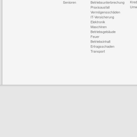
Kred
Senioren
Betriebsunterbrechung
Umw
Praxisausfall
Vermögensschäden
IT-Versicherung
Elektronik
Maschinen
Betriebsgebäude
Feuer
Betriebsinhalt
Ertragsschaden
Transport