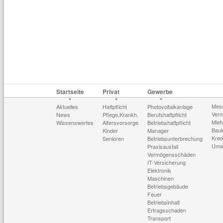
Startseite
Privat
Gewerbe
Mes
Aktuelles
Haftpflicht
Photovoltaikanlage
Verm
News
Pflege,Krankh.
Berufshaftpflicht
Miet
Wissenswertes
Altersvorsorge
Betriebshaftpflicht
Baul
Kinder
Manager
Kred
Senioren
Betriebsunterbrechung
Umw
Praxisausfall
Vermögensschäden
IT-Versicherung
Elektronik
Maschinen
Betriebsgebäude
Feuer
Betriebsinhalt
Ertragsschaden
Transport