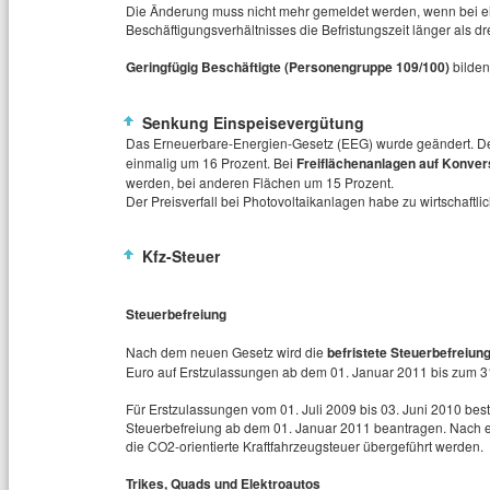
Die Änderung muss nicht mehr gemeldet werden, wenn bei ei
Beschäftigungsverhältnisses die Befristungszeit länger als dre
Geringfügig Beschäftigte (Personengruppe 109/100)
bilde
Senkung Einspeisevergütung
Das Erneuerbare-Energien-Gesetz (EEG) wurde geändert. Dem
einmalig um 16 Prozent. Bei
Freiflächenanlagen auf Konver
werden, bei anderen Flächen um 15 Prozent.
Der Preisverfall bei Photovoltaikanlagen habe zu wirtschaftl
Kfz-Steuer
Steuerbefreiung
Nach dem neuen Gesetz wird die
befristete Steuerbefreiun
Euro auf Erstzulassungen ab dem 01. Januar 2011 bis zum 
Für Erstzulassungen vom 01. Juli 2009 bis 03. Juni 2010 bes
Steuerbefreiung ab dem 01. Januar 2011 beantragen. Nach e
die CO2-orientierte Kraftfahrzeugsteuer übergeführt werden.
Trikes, Quads und Elektroautos