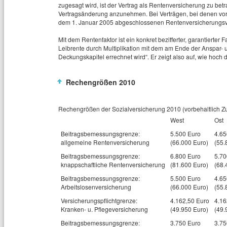
zugesagt wird, ist der Vertrag als Rentenversicherung zu betr
Vertragsänderung anzunehmen. Bei Verträgen, bei denen vor
dem 1. Januar 2005 abgeschlossenen Rentenversicherungsvert
Mit dem Rentenfaktor ist ein konkret bezifferter, garantierter
Leibrente durch Multiplikation mit dem am Ende der Anspa
Deckungskapitel errechnet wird“. Er zeigt also auf, wie hoch
Rechengrößen 2010
Rechengrößen der Sozialversicherung 2010 (vorbehaltlich Z
West
Ost
Beitragsbemessungsgrenze:
5.500 Euro
4.65
allgemeine Rentenversicherung
(66.000 Euro)
(55.
Beitragsbemessungsgrenze:
6.800 Euro
5.70
knappschaftliche Rentenversicherung
(81.600 Euro)
(68.
Beitragsbemessungsgrenze:
5.500 Euro
4.65
Arbeitslosenversicherung
(66.000 Euro)
(55.
Versicherungspflichtgrenze:
4.162,50 Euro
4.16
Kranken- u. Pflegeversicherung
(49.950 Euro)
(49.
Beitragsbemessungsgrenze:
3.750 Euro
3.75