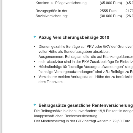
Kranken- u. Pflegeversicherung
(45.000 Euro)
(45.
Bezugsgröße in der
2555 Euro
217
Sozialversicherung:
(30.660 Euro)
(26.
Abzug Versicherungsbeiträge 2010
Dienen gezahlte Beiträge zur PKV oder GKV der Grundverso
voller Höhe als Sonderausgaben absetzbar.
Ausgenommen: Beitragsanteile, die auf Krankengeldanspru
nicht absetzbar sind in der PKV Zusatzbeiträge für Einbet
Höchstbeträge für "sonstige Vorsorgeaufwendungen" steig
"sonstige Vorsorgeaufwendungen" sind z.B.: Beiträge zu Ber
Versicherer melden Vertragsdaten, Höhe der zu berücksic
dem Finanzamt.
Beitragssätze gesetzliche Rentenversicherung
Die Beitragssätze bleiben unverändert: 19,9 Prozent in der g
knappschaftlichen Rentenversicherung.
Der Mindestbeitrag in der GRV beträgt weiterhin 79,60 Euro.