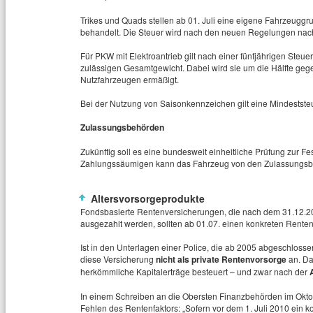
Trikes und Quads stellen ab 01. Juli eine eigene Fahrzeuggr
behandelt. Die Steuer wird nach den neuen Regelungen nac
Für PKW mit Elektroantrieb gilt nach einer fünfjährigen Steu
zulässigen Gesamtgewicht. Dabei wird sie um die Hälfte gege
Nutzfahrzeugen ermäßigt.
Bei der Nutzung von Saisonkennzeichen gilt eine Mindestste
Zulassungsbehörden
Zukünftig soll es eine bundesweit einheitliche Prüfung zur Fe
Zahlungssäumigen kann das Fahrzeug von den Zulassungs
Altersvorsorgeprodukte
Fondsbasierte Rentenversicherungen, die nach dem 31.12.
ausgezahlt werden, sollten ab 01.07. einen konkreten Rente
Ist in den Unterlagen einer Police, die ab 2005 abgeschlosse
diese Versicherung
nicht als private Rentenvorsorge
an. Da
herkömmliche Kapitalerträge besteuert – und zwar nach der
In einem Schreiben an die Obersten Finanzbehörden im Okto
Fehlen des Rentenfaktors: „Sofern vor dem 1. Juli 2010 ein k