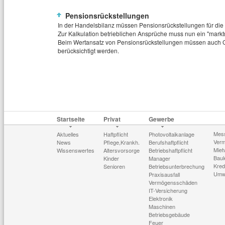
Pensionsrückstellungen
In der Handelsbilanz müssen Pensionsrückstellungen für die 
Zur Kalkulation betrieblichen Ansprüche muss nun ein "mark
Beim Wertansatz von Pensionsrückstellungen müssen auch G
berücksichtigt werden.
Startseite
Privat
Gewerbe
Mes
Aktuelles
Haftpflicht
Photovoltaikanlage
Verm
News
Pflege,Krankh.
Berufshaftpflicht
Miet
Wissenswertes
Altersvorsorge
Betriebshaftpflicht
Baul
Kinder
Manager
Kred
Senioren
Betriebsunterbrechung
Umw
Praxisausfall
Vermögensschäden
IT-Versicherung
Elektronik
Maschinen
Betriebsgebäude
Feuer