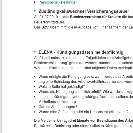
Pensionsrückstellungen
Zuständigkeitswechsel Versicherungssteuer
Ab 01.07.2010 ist das
Bundeszentralamt für Steuern
die bu
Feuerschutzsteuer.
Das BZSt übernimmt diese Aufgabe von Finanzämtern der Lä
ELENA - Kündigungsdaten meldepflichtig
Ab 01.Juli müssen nicht nur die Entgeltdaten vom Arbeitgeber
Rentenversicherung" gemeldet werden, sondern auch solche 
Wird ein Mitarbeiter gekündigt, sind folgende Daten meldepfli
Wann erfolgte die Kündigung bzw. wann wurde das Arbeit
Lag eine Befristung des Arbeitsverhältnisses vor und wurde
Welche Seite hat gekündigt?
Wurde die Kündigung schriftlich erteilt? Wie wurde sie zuge
Liegt der Kündigung vertragswidriges Verhalten seitens 
Verhaltensschilderung)
Gab es Abmahnungen?
Wurde eine Abfindung oder ein Urlaubsentgelt gezahlt?
Die Meldefrist beträgt
drei Monate vor Beendigung des Arbe
Bei kürzerer Befristung oder einer fristlosen Kündigung mus