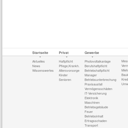
Startseite
Privat
Gewerbe
Mes
Aktuelles
Haftpflicht
Photovoltaikanlage
Verm
News
Pflege,Krankh.
Berufshaftpflicht
Miet
Wissenswertes
Altersvorsorge
Betriebshaftpflicht
Baul
Kinder
Manager
Kred
Senioren
Betriebsunterbrechung
Umw
Praxisausfall
Vermögensschäden
IT-Versicherung
Elektronik
Maschinen
Betriebsgebäude
Feuer
Betriebsinhalt
Ertragsschaden
Transport