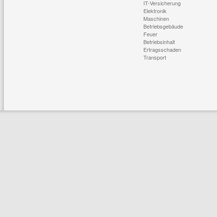
IT-Versicherung
Elektronik
Maschinen
Betriebsgebäude
Feuer
Betriebsinhalt
Ertragsschaden
Transport