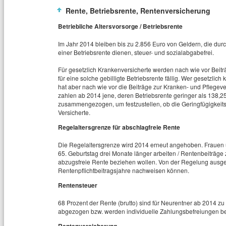
Rente, Betriebsrente, Rentenversicherung
Betriebliche Altersvorsorge / Betriebsrente
Im Jahr 2014 bleiben bis zu 2.856 Euro von Geldern, die d
einer Betriebsrente dienen, steuer- und sozialabgabefrei.
Für gesetzlich Krankenversicherte werden nach wie vor Beit
für eine solche gebilligte Betriebsrente fällig. Wer gesetzlich 
hat aber nach wie vor die Beiträge zur Kranken- und Pflegev
zahlen ab 2014 jene, deren Betriebsrente geringer als 138,2
zusammengezogen, um festzustellen, ob die Geringfügigkeitsgren
Versicherte.
Regelaltersgrenze für abschlagfreie Rente
Die Regelaltersgrenze wird 2014 erneut angehoben. Frauen 
65. Geburtstag drei Monate länger arbeiten / Rentenbeiträge
abzugsfreie Rente beziehen wollen. Von der Regelung ausg
Rentenpflichtbeitragsjahre nachweisen können.
Rentensteuer
68 Prozent der Rente (brutto) sind für Neurentner ab 2014 z
abgezogen bzw. werden individuelle Zahlungsbefreiungen ber