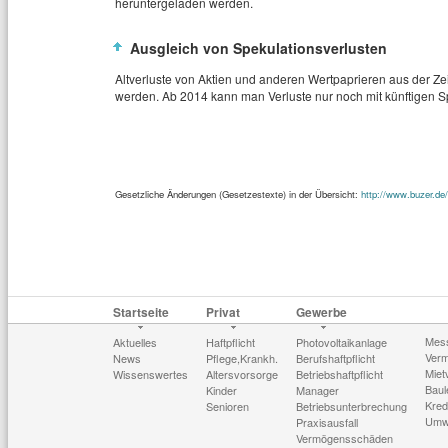
heruntergeladen werden.
Ausgleich von Spekulationsverlusten
Altverluste von Aktien und anderen Wertpaprieren aus der Z
werden. Ab 2014 kann man Verluste nur noch mit künftigen 
Gesetzliche Änderungen (Gesetzestexte) in der Übersicht:
http://www.buzer.de
Startseite
Privat
Gewerbe
Mes
Aktuelles
Haftpflicht
Photovoltaikanlage
Verm
News
Pflege,Krankh.
Berufshaftpflicht
Miet
Wissenswertes
Altersvorsorge
Betriebshaftpflicht
Baul
Kinder
Manager
Kred
Senioren
Betriebsunterbrechung
Umw
Praxisausfall
Vermögensschäden