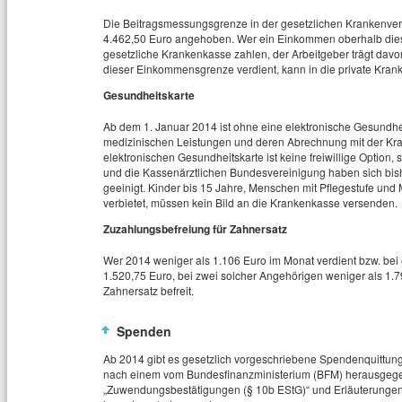
Die Beitragsmessungsgrenze in der gesetzlichen Krankenver
4.462,50 Euro angehoben. Wer ein Einkommen oberhalb diese
gesetzliche Krankenkasse zahlen, der Arbeitgeber trägt davo
dieser Einkommensgrenze verdient, kann in die private Kra
Gesundheitskarte
Ab dem 1. Januar 2014 ist ohne eine elektronische Gesundhe
medizinischen Leistungen und deren Abrechnung mit der Kran
elektronischen Gesundheitskarte ist keine freiwillige Optio
und die Kassenärztlichen Bundesvereinigung haben sich bish
geeinigt. Kinder bis 15 Jahre, Menschen mit Pflegestufe un
verbietet, müssen kein Bild an die Krankenkasse versenden.
Zuzahlungsbefreiung für Zahnersatz
Wer 2014 weniger als 1.106 Euro im Monat verdient bzw. bei
1.520,75 Euro, bei zwei solcher Angehörigen weniger als 1.7
Zahnersatz befreit.
Spenden
Ab 2014 gibt es gesetzlich vorgeschriebene Spendenquittun
nach einem vom Bundesfinanzministerium (BFM) herausgegebe
„Zuwendungsbestätigungen (§ 10b EStG)“ und Erläuterungen