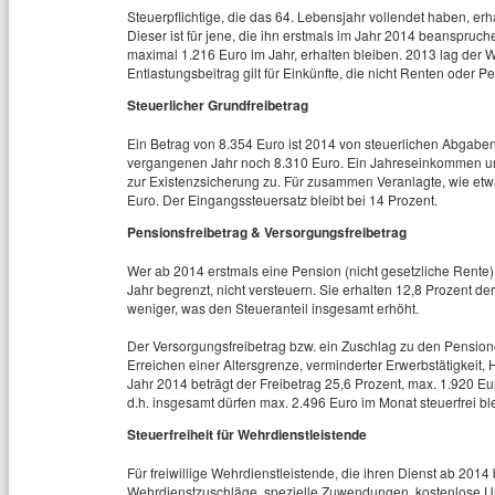
Steuerpflichtige, die das 64. Lebensjahr vollendet haben, erh
Dieser ist für jene, die ihn erstmals im Jahr 2014 beanspruc
maximal 1.216 Euro im Jahr, erhalten bleiben. 2013 lag der W
Entlastungsbeitrag gilt für Einkünfte, die nicht Renten oder P
Steuerlicher Grundfreibetrag
Ein Betrag von 8.354 Euro ist 2014 von steuerlichen Abgaben
vergangenen Jahr noch 8.310 Euro. Ein Jahreseinkommen unt
zur Existenzsicherung zu. Für zusammen Veranlagte, wie etwa
Euro. Der Eingangssteuersatz bleibt bei 14 Prozent.
Pensionsfreibetrag & Versorgungsfreibetrag
Wer ab 2014 erstmals eine Pension (nicht gesetzliche Rente)
Jahr begrenzt, nicht versteuern. Sie erhalten 12,8 Prozent d
weniger, was den Steueranteil insgesamt erhöht.
Der Versorgungsfreibetrag bzw. ein Zuschlag zu den Pensio
Erreichen einer Altersgrenze, verminderter Erwerbstätigkeit,
Jahr 2014 beträgt der Freibetrag 25,6 Prozent, max. 1.920 Eu
d.h. insgesamt dürfen max. 2.496 Euro im Monat steuerfrei bl
Steuerfreiheit für Wehrdienstleistende
Für freiwillige Wehrdienstleistende, die ihren Dienst ab 2014
Wehrdienstzuschläge, spezielle Zuwendungen, kostenlose Un