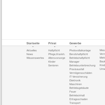
Startseite
Privat
Gewerbe
Mes
Aktuelles
Haftpflicht
Photovoltaikanlage
Verm
News
Pflege,Krankh.
Berufshaftpflicht
Miet
Wissenswertes
Altersvorsorge
Betriebshaftpflicht
Baul
Kinder
Manager
Kred
Senioren
Betriebsunterbrechung
Umw
Praxisausfall
Vermögensschäden
IT-Versicherung
Elektronik
Maschinen
Betriebsgebäude
Feuer
Betriebsinhalt
Ertragsschaden
Transport