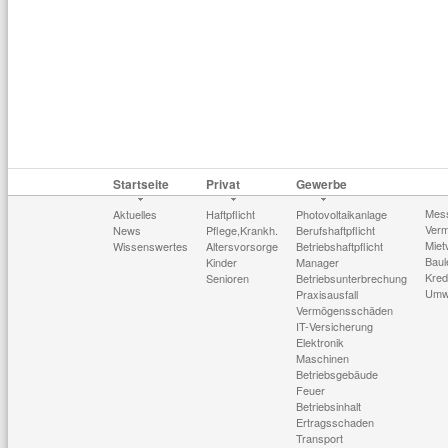
Startseite
Privat
Gewerbe
Mes
Aktuelles
Haftpflicht
Photovoltaikanlage
Verm
News
Pflege,Krankh.
Berufshaftpflicht
Miet
Wissenswertes
Altersvorsorge
Betriebshaftpflicht
Baul
Kinder
Manager
Kred
Senioren
Betriebsunterbrechung
Umw
Praxisausfall
Vermögensschäden
IT-Versicherung
Elektronik
Maschinen
Betriebsgebäude
Feuer
Betriebsinhalt
Ertragsschaden
Transport